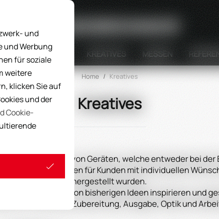
Suche
tzwerk- und
ke und Werbung
STELLUNGSGERÄTE
KREATIVES
MESSEN
REFERE
nen für soziale
m weitere
Home
/
Kreatives
, klicken Sie auf
Kreatives
Cookies und der
d Cookie-
sultierende
odelle und Beispiele von Geräten, welche entweder bei der
r Sonderanfertigungen für Kunden mit individuellen Wünsch
hergestellt wurden.
durch, lassen sich von bisherigen Ideen inspirieren und ge
mküche für optimale Zubereitung, Ausgabe, Optik und Arbe