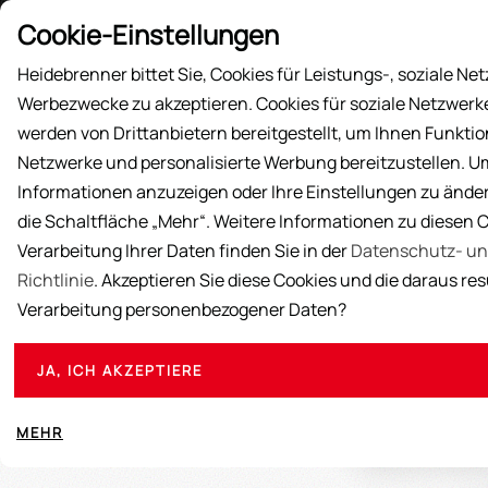
Preisliste
Cookie-Einstellungen
Heidebrenner bittet Sie, Cookies für Leistungs-, soziale Ne
Werbezwecke zu akzeptieren. Cookies für soziale Netzwer
AKTIONEN
PRODUKTE
ÜBER UNS
AUS
werden von Drittanbietern bereitgestellt, um Ihnen Funktio
Netzwerke und personalisierte Werbung bereitzustellen. U
Informationen anzuzeigen oder Ihre Einstellungen zu ändern
die Schaltfläche „Mehr“. Weitere Informationen zu diesen 
Verarbeitung Ihrer Daten finden Sie in der
Datenschutz- un
Richtlinie
. Akzeptieren Sie diese Cookies und die daraus re
Verarbeitung personenbezogener Daten?
Hier finden Sie M
JA, ICH AKZEPTIERE
Geräte oder fü
Schauen Sie gerne 
MEHR
Hilfe Ihre Trau