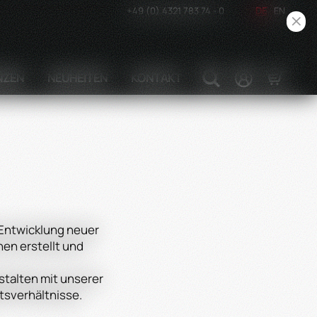
+49 (0) 4321 783 74 - 0
DE
EN
NZEN
NEUHEITEN
KONTAKT
 Entwicklung neuer
en erstellt und
stalten mit unserer
itsverhältnisse.