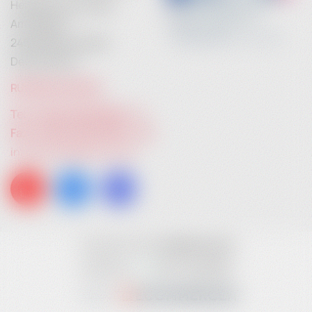
Heidebrenner GmbH
Am Anger 9
24539 Neumünster
Deutschland
RUFEN SIE UNS AN:
Tel. +49 (0) 4321 783 74 - 0
Fax: +49 (0) 4321 783 74 - 22
info[at]heidebrenner.de
Copyright © 2026
heidebrenner.de