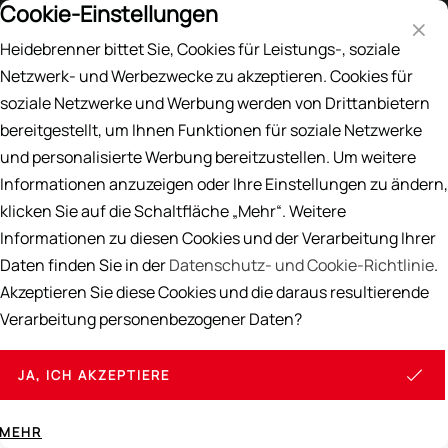
Cookie-Einstellungen
Preisliste
DE
EN
Heidebrenner bittet Sie, Cookies für Leistungs-, soziale
Suche
Netzwerk- und Werbezwecke zu akzeptieren. Cookies für
soziale Netzwerke und Werbung werden von Drittanbietern
Home
/
ERSATZTEILE
/
Gas Ersatzteile
/
Brennerdeckel & Unterteile
bereitgestellt, um Ihnen Funktionen für soziale Netzwerke
und personalisierte Werbung bereitzustellen. Um weitere
Brennerdeckel & Unterteile
Informationen anzuzeigen oder Ihre Einstellungen zu ändern,
klicken Sie auf die Schaltfläche „Mehr“. Weitere
Informationen zu diesen Cookies und der Verarbeitung Ihrer
Daten finden Sie in der
Datenschutz- und Cookie-Richtlinie
.
Akzeptieren Sie diese Cookies und die daraus resultierende
Sortieren
Ansicht
Verarbeitung personenbezogener Daten?
JA, ICH AKZEPTIERE
12
PRODUKTE
MEHR