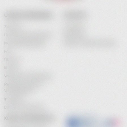
UNSER UNTERNEHMEN
IHR KONTO
Zahlarten
Anmeldung
Lieferung & Versandkosten
Registrieren
Nutzungsbedingungen
Passwort-Wiederherstellung
FAQ
Über uns
Kontakt
Wartung & Instandhaltung
Rechtliche Hinweise /
Vertragsschluss
Impressum
Datenschutzerklärung
KONTAKTINFORMATION