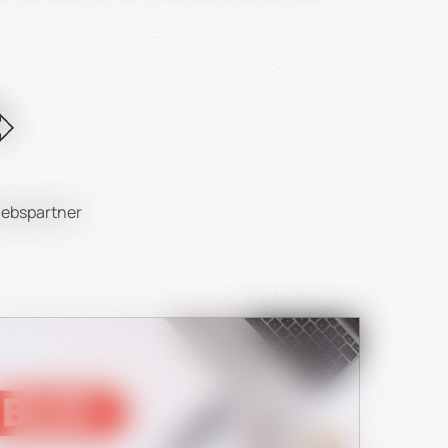
 folgende Punkte beachten:
Gerichte und Küche.
ftbeschichtet oder naturbelassen.
iebspartner
andhabung ermöglicht.
n?
ickelt.