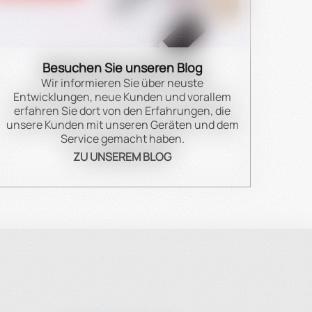
gung.
Besuchen Sie unseren Blog
Wir informieren Sie über neuste
Entwicklungen, neue Kunden und vorallem
erfahren Sie dort von den Erfahrungen, die
forderungen in der professionellen Gastronomie
unsere Kunden mit unseren Geräten und dem
Service gemacht haben.
ZU UNSEREM BLOG
ieren Sie uns direkt. Wir unterstützen Sie gerne