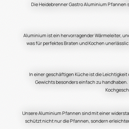
Die Heidebrenner Gastro Aluminium Pfannen si
Aluminium ist ein hervorragender Wärmeleiter, und
was für perfektes Braten und Kochen unerlässlich
In einer geschäftigen Küche ist die Leichtigk
Gewichts besonders einfach zu handhaben. D
Kochgeschi
Unsere Aluminium Pfannen sind mit einer widersta
schützt nicht nur die Pfannen, sondern erleichte