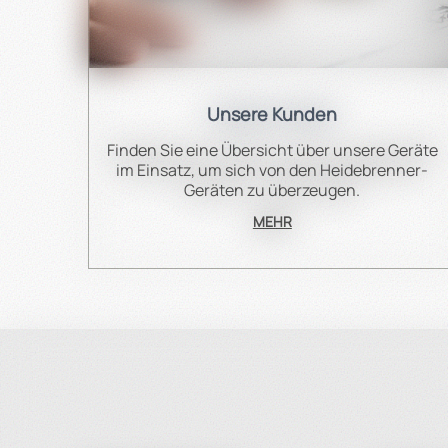
Unser 
Unsere Kunden
Finden Sie eine Übersicht über unsere Geräte
im Einsatz, um sich von den Heidebrenner-
Unsere Auswahl an Gastro Aluminium Pfannen biet
Geräten zu überzeugen.
MEHR
Für weitere Informationen zu unseren Gastro Alumi