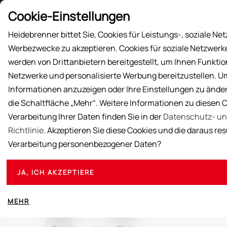
Preisliste
Cookie-Einstellungen
Heidebrenner bittet Sie, Cookies für Leistungs-, soziale Ne
Werbezwecke zu akzeptieren. Cookies für soziale Netzwer
AKTIONEN
PRODUKTE
ÜBER UNS
AUS
werden von Drittanbietern bereitgestellt, um Ihnen Funktio
Netzwerke und personalisierte Werbung bereitzustellen. U
Informationen anzuzeigen oder Ihre Einstellungen zu ändern
die Schaltfläche „Mehr“. Weitere Informationen zu diesen 
Verarbeitung Ihrer Daten finden Sie in der
Datenschutz- un
Heidebrenner, Ihr verlässlicher Anbieter für 
Richtlinie
. Akzeptieren Sie diese Cookies und die daraus re
Pfannen sind speziell für den anspruch
Verarbeitung personenbezogener Daten?
JA, ICH AKZEPTIERE
MEHR
Sortieren
Ansicht