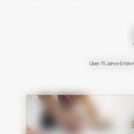
K
Bei der Auswahl der richtig
Wählen Sie die Größe
Entscheiden Sie sich für eine Besc
Über 75 Jahre Erfa
Achten Sie auf einen e
War
Unsere P