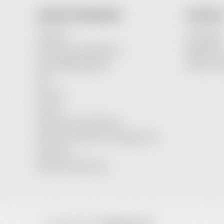
UNSER UNTERNEHMEN
IHR KONT
Zahlarten
Anmeldung
Lieferung & Versandkosten
Registriere
Nutzungsbedingungen
Passwort-W
FAQ
Über uns
Kontakt
Wartung & Instandhaltung
Rechtliche Hinweise / Vertragsschluss
Impressum
Datenschutzerklärung
Copyright © 2026
heidebrenner.de