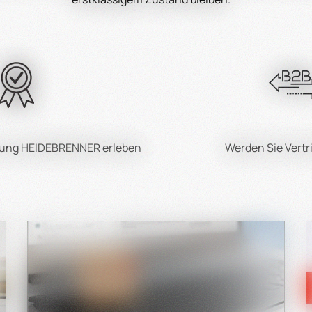
aufberatung: Die passende Gastro Aluminium Pfanne finden
en Aluminium Pfanne für Ihre professionelle Küche sollten Sie
Größe und Form:
 und Form der Pfanne entsprechend den Anforderungen Ihrer 
Beschichtung:
hichtung, die Ihren Kochbedürfnissen entspricht – ob antiha
hrung HEIDEBRENNER erleben
Werden Sie Vertr
Griff:
rgonomischen und hitzebeständigen Griff, der eine sichere H
um Heidebrenner für Ihre Gastro Aluminium Pfannen wähle
Spezialisierte Auswahl:
fannen sind speziell für den Einsatz in der Gastronomie entw
Qualitätsversprechen: