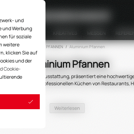
Suche
tzwerk- und
ke und Werbung
STELLUNGSGERÄTE
KREATIVES
MESSEN
REFERE
nen für soziale
m weitere
Home
/
PFANNEN
/
Aluminium Pfannen
, klicken Sie auf
Cookies und der
Aluminium Pfannen
d Cookie-
professionelle Küchenausstattung, präsentiert eine hochwert
sultierende
svollen Einsatz in professionellen Küchen von Restaurants, H
Weiterlesen