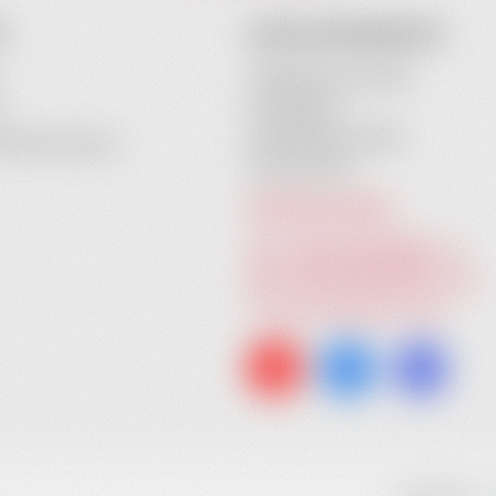
O
KONTAKTINFORMATION
Heidebrenner GmbH
Am Anger 9
n
24539 Neumünster
iederherstellung
Deutschland
RUFEN SIE UNS AN:
Tel. +49 (0) 4321 783 74 - 0
Fax: +49 (0) 4321 783 74 - 22
info[at]heidebrenner.de