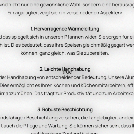
nd nicht nur eine gewöhnliche Wahl, sondern eine herausrag
Einzigartigkeit zeigt sich in verschiedenen Aspekten:
1. Hervorragende Wärmeleitung
 das spiegelt sich in unseren Pfannen wider. Sie sorgen für
 ist. Dies bedeutet, dass Ihre Speisen gleichmäßig gegart wer
können, ganz gleich, was Sie zubereiten.
2. Leichte Handhabung
true
eit der Handhabung von entscheidender Bedeutung. Unsere Al
ies ermöglicht es Ihren Köchen und Küchenmitarbeitern, effi
rr abzumühen. Das trägt zur Produktivität und zum Arbeitskom
3. Robuste Beschichtung
ndsfähigen Beschichtung versehen, die Langlebigkeit und ei
rt auch die Pflege und Wartung. Sie können sicher sein, dass
erstklassigem Zustand bleiben.