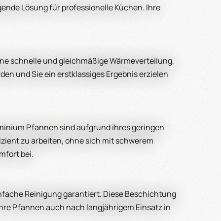
ende Lösung für professionelle Küchen. Ihre
 eine schnelle und gleichmäßige Wärmeverteilung,
den und Sie ein erstklassiges Ergebnis erzielen
uminium Pfannen sind aufgrund ihres geringen
zient zu arbeiten, ohne sich mit schwerem
fort bei.
nfache Reinigung garantiert. Diese Beschichtung
 Ihre Pfannen auch nach langjährigem Einsatz in