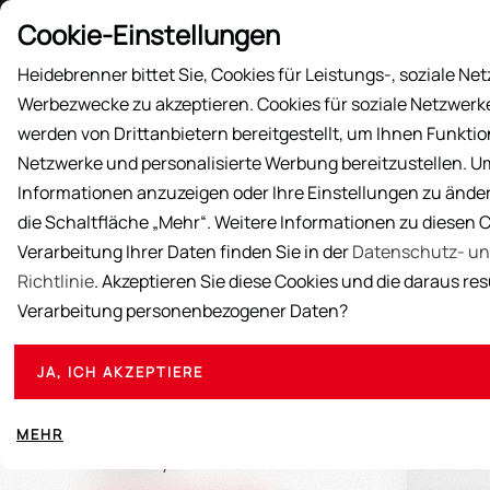
Preisliste
Cookie-Einstellungen
Heidebrenner bittet Sie, Cookies für Leistungs-, soziale Ne
Werbezwecke zu akzeptieren. Cookies für soziale Netzwer
AKTIONEN
PRODUKTE
ÜBER UNS
AUS
werden von Drittanbietern bereitgestellt, um Ihnen Funktio
Netzwerke und personalisierte Werbung bereitzustellen. U
Informationen anzuzeigen oder Ihre Einstellungen zu ändern
die Schaltfläche „Mehr“. Weitere Informationen zu diesen 
Verarbeitung Ihrer Daten finden Sie in der
Datenschutz- un
Richtlinie
. Akzeptieren Sie diese Cookies und die daraus re
Verarbeitung personenbezogener Daten?
Sollten Sie Fragen,
füllen
JA, ICH AKZEPTIERE
Heidebrenner GmbH
Vornam
Am Anger 9 - 24539 Neumunster -
MEHR
Germany