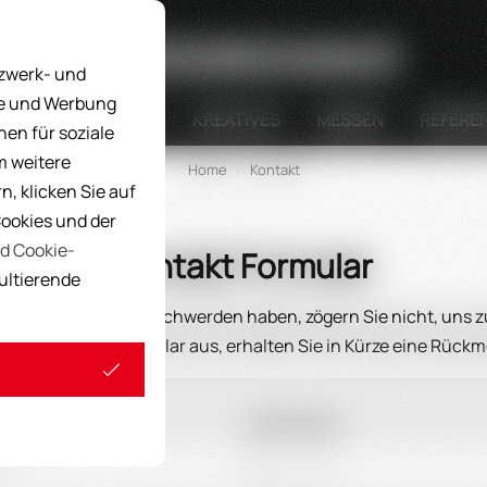
Suche
tzwerk- und
ke und Werbung
STELLUNGSGERÄTE
KREATIVES
MESSEN
REFERE
nen für soziale
m weitere
Home
Kontakt
, klicken Sie auf
Cookies und der
d Cookie-
Kontakt Formular
sultierende
 Anregungen oder Beschwerden haben, zögern Sie nicht, uns zu
 Sie das Kontaktformular aus, erhalten Sie in Kürze eine Rück
e:
Nachname: