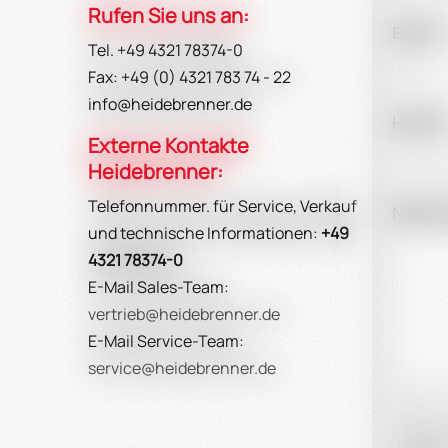
Rufen Sie uns an:
Email:
Tel. +49 4321 78374-0
Fax: +49 (0) 4321 783 74 - 22
info@heidebrenner.de
Handy:
Externe Kontakte
Heidebrenner:
Telefonnummer. für Service, Verkauf
Nachric
und technische Informationen:
+49
4321 78374-0
E-Mail Sales-Team:
vertrieb@heidebrenner.de
E-Mail Service-Team:
service@heidebrenner.de