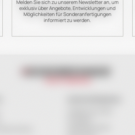
Melden Sie sich zu unserem Newsletter an, um
exklusiv über Angebote, Entwicklungen und
Möglichkeiten für Sonderanfertigungen
informiert zu werden.
O
KONTAKTINFORMATION
Heidebrenner GmbH
Am Anger 9
n
24539 Neumünster
iederherstellung