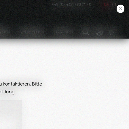
+49 (0) 4321 783 74 - 0
DE
EN
NZEN
NEUHEITEN
KONTAKT
 kontaktieren. Bitte
meldung