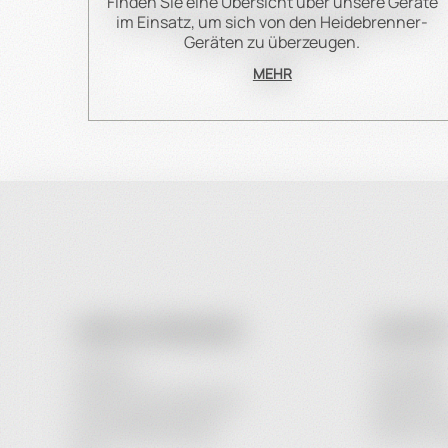
Finden Sie eine Übersicht über unsere Geräte
im Einsatz, um sich von den Heidebrenner-
Geräten zu überzeugen.
MEHR
UNSER UNTERNEHMEN
IHR KONT
Zahlarten
Anmeldung
Lieferung & Versandkosten
Registriere
Nutzungsbedingungen
Passwort-W