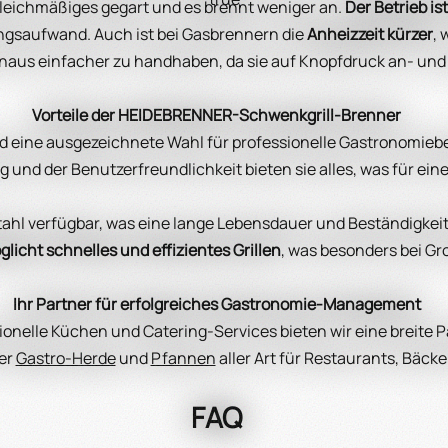
 gleichmäßiges gegart und es brennt weniger an.
Der Betrieb i
ngsaufwand. Auch ist bei Gasbrennern die
Anheizzeit kürzer
, 
naus einfacher zu handhaben, da sie auf Knopfdruck an- un
Vorteile der HEIDEBRENNER-Schwenkgrill-Brenner
eine ausgezeichnete Wahl für professionelle Gastronomiebetri
und der Benutzerfreundlichkeit bieten sie alles, was für eine 
Stahl verfügbar, was eine lange Lebensdauer und Beständigke
licht schnelles und effizientes Grillen
, was besonders bei Gr
Ihr Partner für erfolgreiches Gastronomie-Management
nelle Küchen und Catering-Services bieten wir eine breite P
ner
Gastro-Herde
und
Pfannen
aller Art für Restaurants, Bäck
FAQ