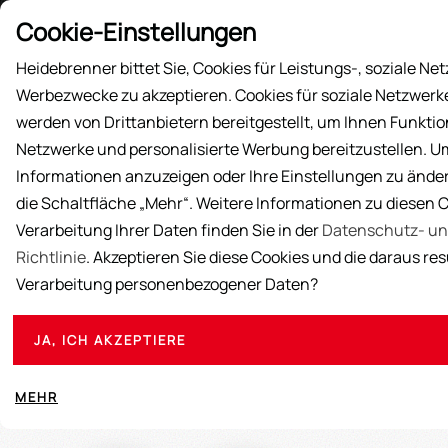
Preisliste
Cookie-Einstellungen
Heidebrenner bittet Sie, Cookies für Leistungs-, soziale Ne
Werbezwecke zu akzeptieren. Cookies für soziale Netzwer
AKTIONEN
PRODUKTE
ÜBER UNS
AUS
werden von Drittanbietern bereitgestellt, um Ihnen Funktio
Netzwerke und personalisierte Werbung bereitzustellen. U
Informationen anzuzeigen oder Ihre Einstellungen zu ändern
die Schaltfläche „Mehr“. Weitere Informationen zu diesen 
Verarbeitung Ihrer Daten finden Sie in der
Datenschutz- un
Schwenkgrill-Brenner von HEIDEBRENNER sind hoc
Richtlinie
. Akzeptieren Sie diese Cookies und die daraus re
Schwenkgrills sind besonders für gastronomisc
Verarbeitung personenbezogener Daten?
Festen oder in Biergärten. Die schwenkbare Kon
Garen verschiedener Fleisch- und Gemüsesor
JA, ICH AKZEPTIERE
MEHR