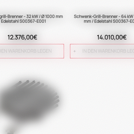
ill-Brenner - 32 kW / Ø 1000 mm
Schwenk-Grill-Brenner - 64 kW 
/ Edelstahl S00367-E001
mm / Edelstahl S00367-E
12.376,00€
14.010,00€
 DEN WARENKORB LEGEN
IN DEN WARENKORB LE