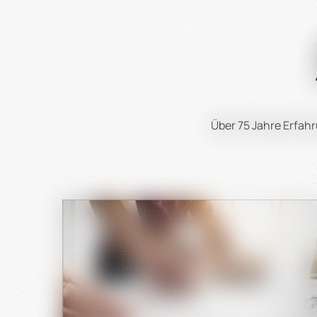
Wie hoch ist die Heizleistung der 
Die Heizleistung der Schwenkgrill-Brenner von HE
Welche besonderen Dienstl
HEIDEBRENNER bietet während der Geschäfts
Über 75 Jahre Erfa
Ja, HEIDEBRENNER bietet die Möglichkeit, Son
Kunden direkt Kon