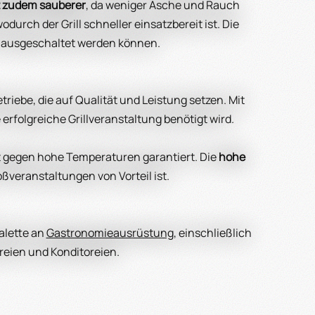
st zudem sauberer
, da weniger Asche und Rauch
wodurch der Grill schneller einsatzbereit ist. Die
d ausgeschaltet werden können.
ebe, die auf Qualität und Leistung setzen. Mit
erfolgreiche Grillveranstaltung benötigt wird.
it gegen hohe Temperaturen garantiert. Die
hohe
oßveranstaltungen von Vorteil ist.
alette an
Gastronomieausrüstung
, einschließlich
ereien und Konditoreien.