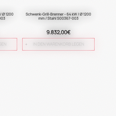
/ Ø 1200
Schwenk-Grill-Brenner - 64 kW / Ø 1200
003
mm / Stahl S00367-003
9.832,00€
GEN
IN DEN WARENKORB LEGEN