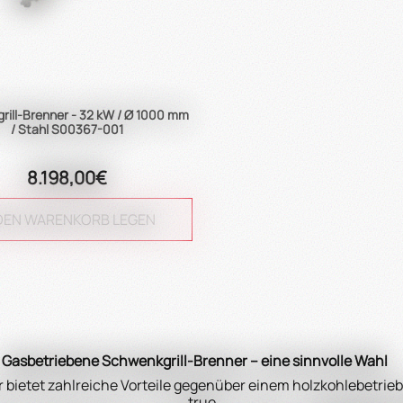
ill-Brenner - 32 kW / Ø 1000 mm
/ Stahl S00367-001
8.198,00€
 DEN WARENKORB LEGEN
Gasbetriebene Schwenkgrill-Brenner – eine sinnvolle Wahl
 bietet zahlreiche Vorteile gegenüber einem holzkohlebetrieb
true