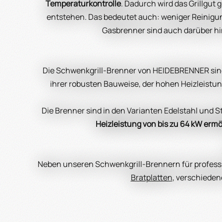
Temperaturkontrolle
. Dadurch wird das Grillgut
entstehen. Das bedeutet auch: weniger Reinigu
Gasbrenner sind auch darüber hi
Die Schwenkgrill-Brenner von HEIDEBRENNER sind 
ihrer robusten Bauweise, der hohen Heizleistung 
Die Brenner sind in den Varianten Edelstahl und 
Heizleistung von bis zu 64 kW ermög
Neben unseren Schwenkgrill-Brennern für professio
Bratplatten
, verschiede