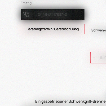
Freitag
00494321783740
Beratungstermin/ Geräteschulung
Schwenkgr
IN
Ein gasbetriebener Schwenkgrill-Brenner