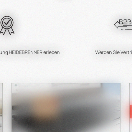
Schwenkgrill-Brenner von HEIDEBRENNER und welche Unterschi
IDEBRENNER reicht von 32 kW bis 64 kW, je nach Modell. Für
Brenner.
eistungen und technischen Unterstützungen bietet HEIDEB
zeiten umfassenden technischen Support, um Kunden bei all
hrung HEIDEBRENNER erleben
Werden Sie Vertr
Bietet HEIDEBRENNER Sonderanfertigungen an?
deranfertigungen nach individuellen Kundenwünschen zu erst
takt mit uns aufnehmen, um ihre Anforderungen und Wünsch