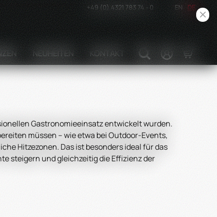
+49 (0) 4321 783 74 - 0
EN
DE
NZEN
NEUHEITEN
KONTAKT
sionellen Gastronomieeinsatz entwickelt wurden.
bereiten müssen – wie etwa bei Outdoor-Events,
che Hitzezonen. Das ist besonders ideal für das
steigern und gleichzeitig die Effizienz der