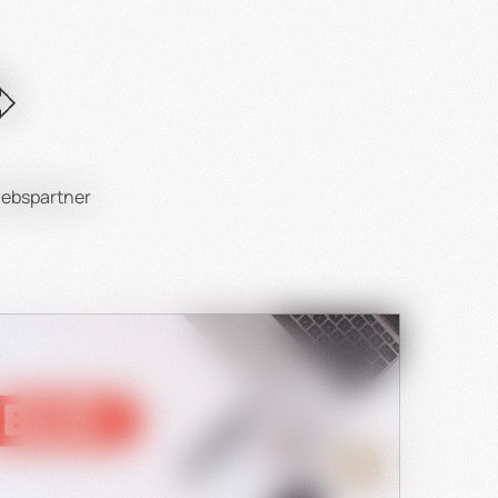
ede gibt es zwischen den Modellen?
 jede Küchenumgebung gibt es also die passenden
RENNER seinen Kunden an?
en Fragen und Problemen zu unterstützen.
iebspartner
ellen. Für maßgeschneiderte Lösungen können
e zu besprechen.