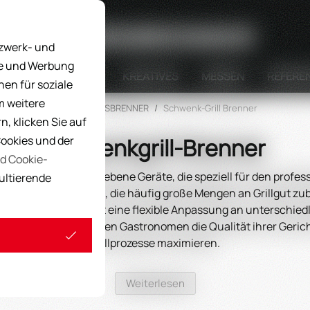
Suche
tzwerk- und
ke und Werbung
STELLUNGSGERÄTE
KREATIVES
MESSEN
REFERE
nen für soziale
m weitere
Home
/
GASBRENNER
/
Schwenk-Grill Brenner
, klicken Sie auf
Cookies und der
Schwenkgrill-Brenner
d Cookie-
hwertige, gasbetriebene Geräte, die speziell für den profes
sultierende
he Betriebe geeignet, die häufig große Mengen an Grillgut zu
struktion ermöglicht eine flexible Anpassung an unterschiedli
ten. Dadurch können Gastronomen die Qualität ihrer Gerichte 
Grillprozesse maximieren.
Weiterlesen