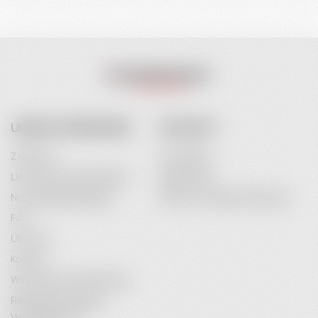
UNSER UNTERNEHMEN
IHR KONTO
Zahlarten
Anmeldung
Lieferung & Versandkosten
Registrieren
Nutzungsbedingungen
Passwort-Wiederherstellung
FAQ
Über uns
Kontakt
Wartung & Instandhaltung
Rechtliche Hinweise /
Vertragsschluss