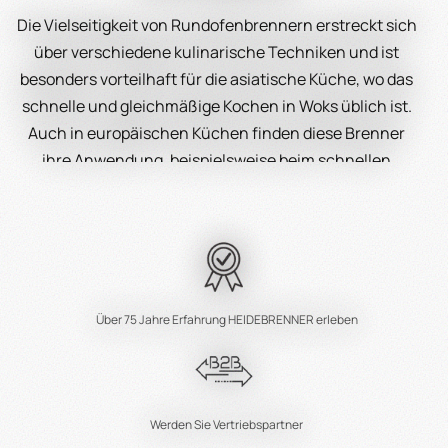
Die Vielseitigkeit von Rundofenbrennern erstreckt sich
über verschiedene kulinarische Techniken und ist
besonders vorteilhaft für die asiatische Küche, wo das
schnelle und gleichmäßige Kochen in Woks üblich ist.
Auch in europäischen Küchen finden diese Brenner
ihre Anwendung, beispielsweise beim schnellen
Schmoren oder Braten. Der einstellbare
Flammenbereich ermöglicht es Köchen, die Intensität
der Hitze genau zu steuern, was für die Zubereitung
von anspruchsvollen Gerichten unerlässlich ist.
Zuverlässigkeit und Langlebigkeit
Über 75 Jahre Erfahrung HEIDEBRENNER erleben
Wie alle Produkte von Heidebrenner, stehen auch die
Rundofenbrenner für Qualität und Zuverlässigkeit. Mit
einer Erfahrung von über 75 Jahren in der Herstellung
Werden Sie Vertriebspartner
von Gastronomieprodukten, garantiert Heidebrenner,