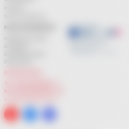
Impressum
Datenschutzerklärung
KONTAKTINFORMATION
Heidebrenner GmbH
Am Anger 9
24539 Neumünster
Deutschland
RUFEN SIE UNS AN:
Tel. +49 (0) 4321 783 74 - 0
Fax: +49 (0) 4321 783 74 - 22
info[at]heidebrenner.de