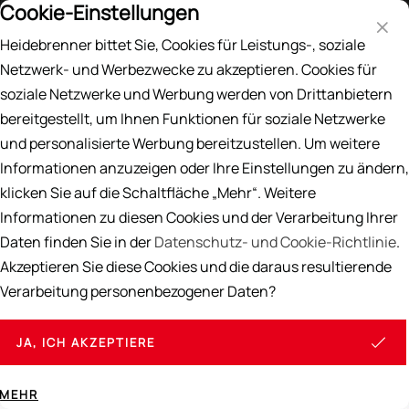
Cookie-Einstellungen
Preisliste
EN
DE
Heidebrenner bittet Sie, Cookies für Leistungs-, soziale
Suche
Netzwerk- und Werbezwecke zu akzeptieren. Cookies für
soziale Netzwerke und Werbung werden von Drittanbietern
Home
/
GASBRENNER
/
Rundofenbrenner
bereitgestellt, um Ihnen Funktionen für soziale Netzwerke
und personalisierte Werbung bereitzustellen. Um weitere
Rundofenbrenner
Informationen anzuzeigen oder Ihre Einstellungen zu ändern,
klicken Sie auf die Schaltfläche „Mehr“. Weitere
Rundofenbrenner spielen eine entscheidende Rolle in
Informationen zu diesen Cookies und der Verarbeitung Ihrer
der professionellen Gastronomie, wenn es um die
effiziente und gleichmäßige Erhitzung von Speisen geht.
Daten finden Sie in der
Datenschutz- und Cookie-Richtlinie
.
Diese Art von Brennern ist speziell dafür konzipiert, eine
Akzeptieren Sie diese Cookies und die daraus resultierende
optimale Wärmeverteilung zu gewährleisten, was sie zu
Verarbeitung personenbezogener Daten?
einer idealen Wahl für viele Kochanwendungen macht,
insbesondere beim Kochen mit Woks oder Rundöfen.
JA, ICH AKZEPTIERE
Weiterlesen
MEHR