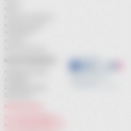
Kontakt
Wartung & Instandhaltung
Rechtliche Hinweise /
Vertragsschluss
Impressum
Datenschutzerklärung
KONTAKTINFORMATION
Heidebrenner GmbH
Am Anger 9
24539 Neumünster
Deutschland
RUFEN SIE UNS AN:
Tel. +49 (0) 4321 783 74 - 0
Fax: +49 (0) 4321 783 74 - 22