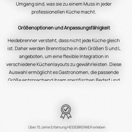
Umgang sind, was sie zu einem Muss in jeder
professionellen Küche macht.
Größenoptionen und Anpassungsfähigkeit
Heidebrenner versteht, dass nicht jede Küche gleich
ist. Daher werden Brenntische in den Größen S und L
angeboten, um eine flexible Integration in
verschiedene Küchenlayouts zu gewährleisten. Diese
Auswahl ermöglicht es Gastronomen, die passende
Größe entsprechend ihrem spezifischen Bedarf und
verfügbaren Raum zu wählen. Egal ob in einem kleinen
Bistro oder in einer großen Hotelküche, ein Brenntisch
von Heidebrenner ist eine Bereicherung für jedes
gastronomische Unternehmen. Natürlich können Sie
auch jederzeit auf uns zukommen und mit uns Ihre
individuell benötigte Größe besprechen.
Über 75 Jahre Erfahrung HEIDEBRENNER erleben