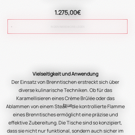
1.275,00€
IN DEN WARENKORB LEGEN
Vielseitigkeit und Anwendung
Der Einsatz von Brenntischen erstreckt sich über
diverse kulinarische Techniken. Ob für das
Karamellisieren eines Crème Brûlée oder das
true
Ablammen von einem Steak – die kontrollierte Flamme
eines Brenntisches ermöglicht eine präzise und
effektive Zubereitung. Die Tische sind so konzipiert,
dass sie nicht nur funktional, sondern auch sicher im