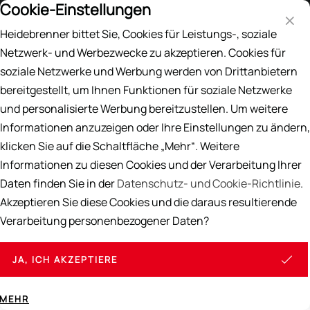
Cookie-Einstellungen
Preisliste
DE
EN
Heidebrenner bittet Sie, Cookies für Leistungs-, soziale
Suche
Netzwerk- und Werbezwecke zu akzeptieren. Cookies für
soziale Netzwerke und Werbung werden von Drittanbietern
Home
/
GASBRENNER
/
Brenntische
bereitgestellt, um Ihnen Funktionen für soziale Netzwerke
und personalisierte Werbung bereitzustellen. Um weitere
Brennertische
Informationen anzuzeigen oder Ihre Einstellungen zu ändern,
klicken Sie auf die Schaltfläche „Mehr“. Weitere
Brenntische sind in der modernen Gastronomie
Informationen zu diesen Cookies und der Verarbeitung Ihrer
unverzichtbar, besonders wenn es um das Flambieren
und Ablammen von Speisen geht. Diese speziellen Tische
Daten finden Sie in der
Datenschutz- und Cookie-Richtlinie
.
sind aus hitzebeständigem Material gefertigt und
Akzeptieren Sie diese Cookies und die daraus resultierende
ermöglichen es Küchenchefs, Speisen direkt vor den
Verarbeitung personenbezogener Daten?
Augen der Gäste spektakulär zu veredeln. Heidebrenner
bietet diese wichtigen Werkzeuge in zwei Größen an: S
JA, ICH AKZEPTIERE
und L, um unterschiedliche Bedürfnisse und
Raumverhältnisse in professionellen Küchen zu erfüllen.
MEHR