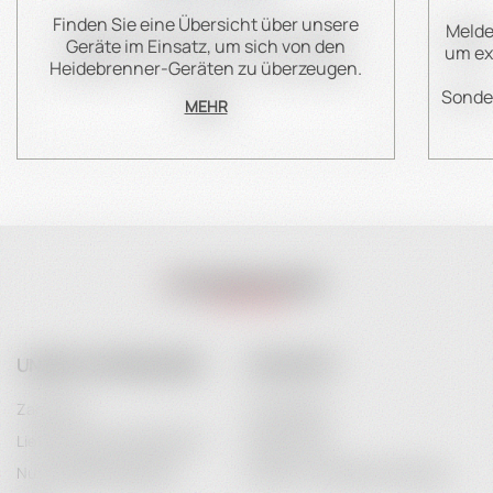
Finden Sie eine Übersicht über unsere
Melde
Geräte im Einsatz, um sich von den
um ex
Heidebrenner-Geräten zu überzeugen.
Sonder
MEHR
UNSER UNTERNEHMEN
IHR KONTO
Zahlarten
Anmeldung
Lieferung & Versandkosten
Registrieren
Nutzungsbedingungen
Passwort-Wiederherstellung