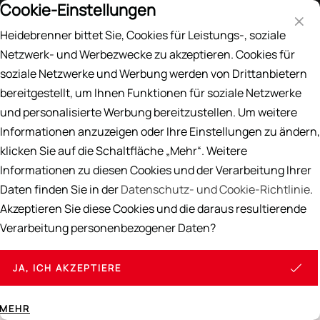
Cookie-Einstellungen
Preisliste
EN
DE
Heidebrenner bittet Sie, Cookies für Leistungs-, soziale
Suche
Netzwerk- und Werbezwecke zu akzeptieren. Cookies für
soziale Netzwerke und Werbung werden von Drittanbietern
Home
/
CREPES, WAFFELN & WRAPS
bereitgestellt, um Ihnen Funktionen für soziale Netzwerke
CREPES, WAFFELN & WRAPS
und personalisierte Werbung bereitzustellen. Um weitere
Informationen anzuzeigen oder Ihre Einstellungen zu ändern,
klicken Sie auf die Schaltfläche „Mehr“. Weitere
Informationen zu diesen Cookies und der Verarbeitung Ihrer
Alle Produkte
Daten finden Sie in der
Datenschutz- und Cookie-Richtlinie
.
Akzeptieren Sie diese Cookies und die daraus resultierende
Verarbeitung personenbezogener Daten?
JA, ICH AKZEPTIERE
MEHR