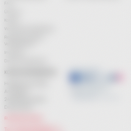
FAQ
Über uns
Kontakt
Wartung & Instandhaltung
Rechtliche Hinweise /
Vertragsschluss
Impressum
Datenschutzerklärung
KONTAKTINFORMATION
Heidebrenner GmbH
Am Anger 9
24539 Neumünster
Deutschland
RUFEN SIE UNS AN:
Tel. +49 (0) 4321 783 74 - 0