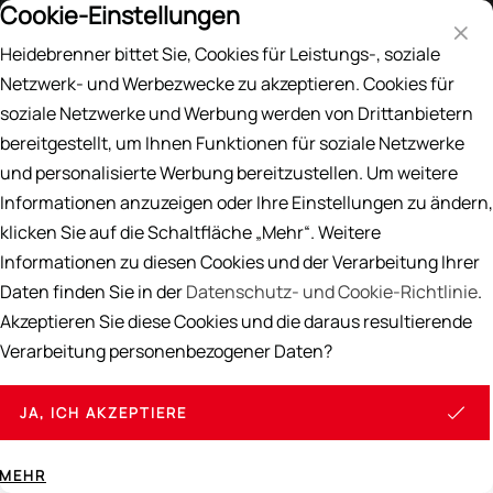
Cookie-Einstellungen
Preisliste
EN
DE
Heidebrenner bittet Sie, Cookies für Leistungs-, soziale
Suche
Netzwerk- und Werbezwecke zu akzeptieren. Cookies für
soziale Netzwerke und Werbung werden von Drittanbietern
Home
/
Impressum
bereitgestellt, um Ihnen Funktionen für soziale Netzwerke
Impressum
und personalisierte Werbung bereitzustellen. Um weitere
Informationen anzuzeigen oder Ihre Einstellungen zu ändern,
klicken Sie auf die Schaltfläche „Mehr“. Weitere
Informationen zu diesen Cookies und der Verarbeitung Ihrer
Heidebrenner GmbH
Daten finden Sie in der
Datenschutz- und Cookie-Richtlinie
.
Am Anger 9
Akzeptieren Sie diese Cookies und die daraus resultierende
24539 Neumünster
Verarbeitung personenbezogener Daten?
Tel.: +49 (0) 4321 78374 0
Fax: +49 (0) 4321 78374 22
JA, ICH AKZEPTIERE
E-Mail: info[at]heidebrenner.de
Internet:
www.heidebrenner.de
MEHR