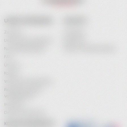
UNSER UNTERNEHMEN
IHR KONTO
Zahlarten
Anmeldung
Lieferung & Versandkosten
Registrieren
Nutzungsbedingungen
Passwort-Wiederherstellung
FAQ
Über uns
Kontakt
Wartung & Instandhaltung
Rechtliche Hinweise /
Vertragsschluss
Impressum
Datenschutzerklärung
KONTAKTINFORMATION