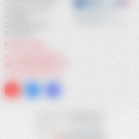
Heidebrenner GmbH
Am Anger 9
24539 Neumünster
Deutschland
RUFEN SIE UNS AN:
Tel. +49 (0) 4321 783 74 - 0
Fax: +49 (0) 4321 783 74 - 22
info[at]heidebrenner.de
Copyright © 2026
heidebrenner.de