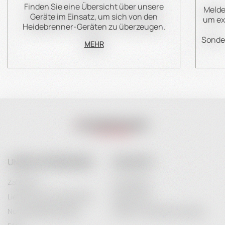
Finden Sie eine Übersicht über unsere
Melde
Geräte im Einsatz, um sich von den
um ex
Heidebrenner-Geräten zu überzeugen.
Sonder
MEHR
UNSER UNTERNEHMEN
IHR KONTO
Zahlarten
Anmeldung
Lieferung & Versandkosten
Registrieren
Nutzungsbedingungen
Passwort-Wiederherstellung