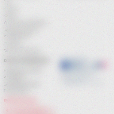
FAQ
Über uns
Kontakt
Wartung & Instandhaltung
Rechtliche Hinweise /
Vertragsschluss
Impressum
Datenschutzerklärung
KONTAKTINFORMATION
Heidebrenner GmbH
Am Anger 9
24539 Neumünster
Deutschland
RUFEN SIE UNS AN:
Tel. +49 (0) 4321 783 74 - 0