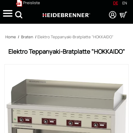
Preisliste
DE
EN
Suche
Home
/
Braten
/
Elektro Teppanyaki-Bratplatte "HOKKAIDO"
Elektro Teppanyaki-Bratplatte "HOKKAIDO"