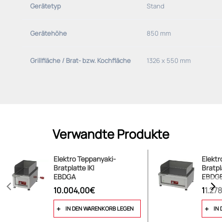
Gerätetyp
Stand
Gerätehöhe
850 mm
Grillfläche / Brat- bzw. Kochfläche
1326 x 550 mm
Verwandte Produkte
Elektro Teppanyaki-
Elektr
Bratplatte IKI
Bratpl
EBDGA
EBDG
10.004,00€
11.27
IN DEN WARENKORB LEGEN
IN