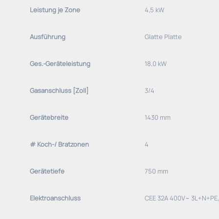
Leistung je Zone
4,5 kW
- höhenverstellbare Füße
Hauptmaterial: CNS 1.4301
Ausführung
Glatte Platte
Ges.-Geräteleistung
18,0 kW
Gasanschluss [Zoll]
3/4
Gerätebreite
1430 mm
# Koch-/ Bratzonen
4
Gerätetiefe
750 mm
Elektroanschluss
CEE 32A 400V~ 3L+N+PE,