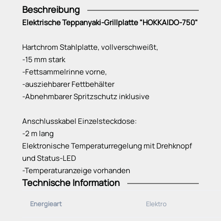
Beschreibung
Elektrische Teppanyaki-Grillplatte "HOKKAIDO-750"
Hartchrom Stahlplatte, vollverschweißt,
-15 mm stark
-Fettsammelrinne vorne,
-ausziehbarer Fettbehälter
-Abnehmbarer Spritzschutz inklusive
Anschlusskabel Einzelsteckdose:
-2 m lang
Elektronische Temperaturregelung mit Drehknopf
und Status-LED
-Temperaturanzeige vorhanden
Technische Information
Grundrahmen:
Energieart
Elektro
- 3-seitig geschlossen bis zum Grundboden
- vorne offen