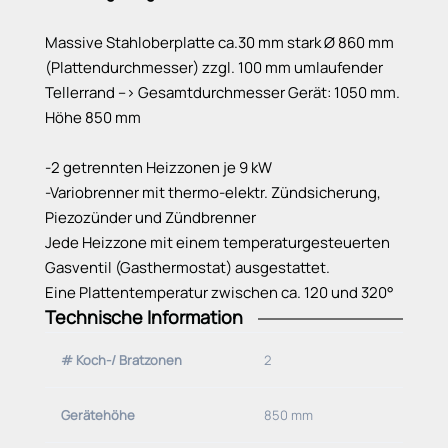
Massive Stahloberplatte ca.30 mm stark Ø 860 mm
(Plattendurchmesser) zzgl. 100 mm umlaufender
Tellerrand --> Gesamtdurchmesser Gerät: 1050 mm.
Höhe 850 mm
-2 getrennten Heizzonen je 9 kW
-Variobrenner mit thermo-elektr. Zündsicherung,
Piezozünder und Zündbrenner
Jede Heizzone mit einem temperaturgesteuerten
Gasventil (Gasthermostat) ausgestattet.
Eine Plattentemperatur zwischen ca. 120 und 320°
Technische Information
C kann über die Bedienknebel (Stufe 1 bis 8)
ausgewählt werden.
# Koch-/ Bratzonen
2
-Untergestell aus CNS
Gerätehöhe
850 mm