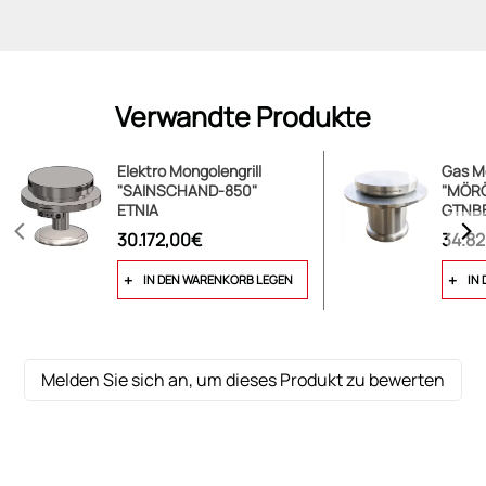
Verwandte Produkte
Elektro Mongolengrill
Gas Mo
"SAINSCHAND-850"
"MÖR
ETNIA
GTNB
30.172,00€
34.8
IN DEN WARENKORB LEGEN
IN
Melden Sie sich an, um dieses Produkt zu bewerten