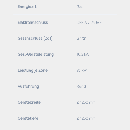
Energieart
Gas
Elektroanschluss
CEE 7/7 230V~
Gasanschluss [Zoll]
G 1/2''
Ges.-Geräteleistung
16,2 kW
Leistung je Zone
8,1 kW
Ausführung
Rund
Gerätebreite
Ø 1250 mm
Gerätetiefe
Ø 1250 mm