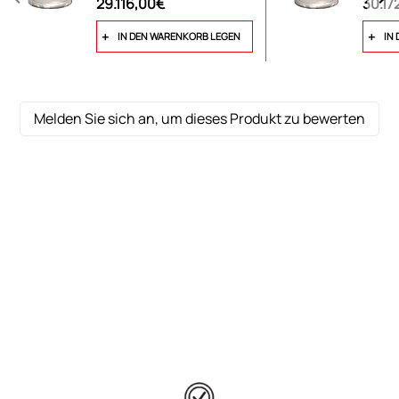
29.116,00€
30.17
IN DEN WARENKORB LEGEN
IN
Melden Sie sich an, um dieses Produkt zu bewerten