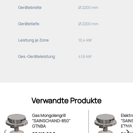
Gerätebreite
Ø 2200 mm
Gerätetiefe
Ø 2200 mm
Leistung je Zone
10,4 kW
Ges.-Geräteleistung
41,6 kW
Verwandte Produkte
Gas Mongolengrill
Elektr
"SAINSCHAND-850"
"SAIN
GTNBA
ETNIA