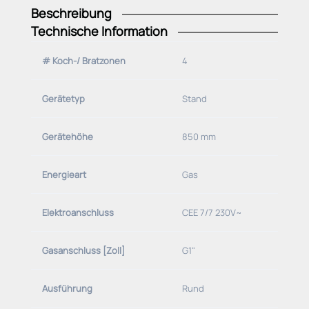
Beschreibung
Technische Information
# Koch-/ Bratzonen
4
Gerätetyp
Stand
Gerätehöhe
850 mm
Energieart
Gas
Elektroanschluss
CEE 7/7 230V~
Gasanschluss [Zoll]
G1"
Ausführung
Rund