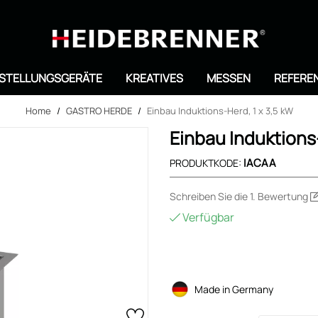
Suche
STELLUNGSGERÄTE
KREATIVES
MESSEN
REFERE
Home
/
GASTRO HERDE
/
Einbau Induktions-Herd, 1 x 3,5 kW
Einbau Induktions-
IACAA
PRODUKTKODE:
Schreiben Sie die 1. Bewertung
Verfügbar
Made in Germany