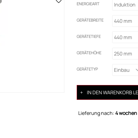
ENERGIEART
Induktion
GERÄTEBREITE
440 mm
GERÄTETIEFE
440 mm
GERÄTEHÖHE
250 mm
GERÄTETYP
Einbau
IN DEN WARENKORB L
Lieferung nach:
4 wochen