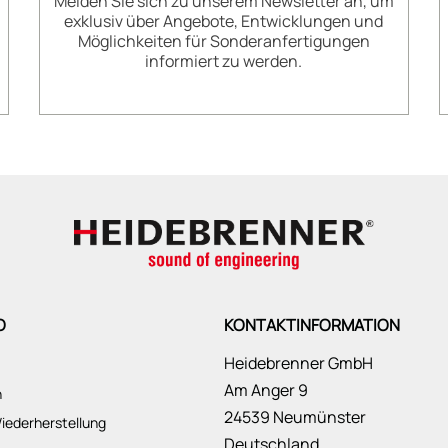
Melden Sie sich zu unserem Newsletter an, um
exklusiv über Angebote, Entwicklungen und
Möglichkeiten für Sonderanfertigungen
informiert zu werden.
O
KONTAKTINFORMATION
Heidebrenner GmbH
Am Anger 9
n
24539 Neumünster
iederherstellung
Deutschland