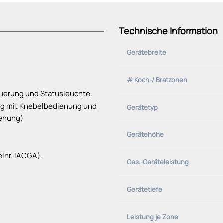
Technische Information
Gerätebreite
# Koch-/ Bratzonen
uerung und Statusleuchte.
ng mit Knebelbedienung und
Gerätetyp
ienung)
Gerätehöhe
elnr. IACGA).
Ges.-Geräteleistung
Gerätetiefe
Leistung je Zone