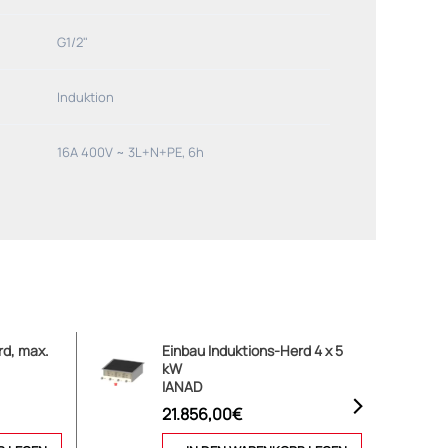
G1/2"
Induktion
16A 400V ~ 3L+N+PE, 6h
rd, max.
Einbau Induktions-Herd 4 x 5
kW
IANAD
21.856,00€