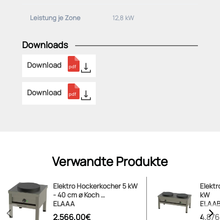
Leistung je Zone
12,8 kW
Downloads
Download
Download
Verwandte Produkte
Elektro Hockerkocher 5 kW
Elektr
- 40 cm ø Koch …
kW
ELAAA
ELAA
2.566,00€
4.87