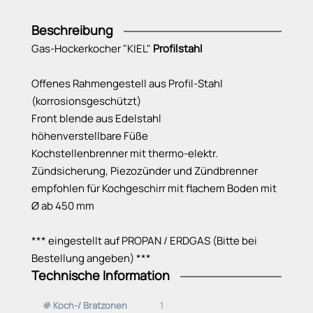
Beschreibung
Gas-Hockerkocher "KIEL"
Profilstahl
Offenes Rahmengestell aus Profil-Stahl
(korrosionsgeschützt)
Front blende aus Edelstahl
höhenverstellbare Füße
Kochstellenbrenner mit thermo-elektr.
Zündsicherung, Piezozünder und Zündbrenner
empfohlen für Kochgeschirr mit flachem Boden mit
Ø ab 450 mm
*** eingestellt auf PROPAN / ERDGAS (Bitte bei
Bestellung angeben) ***
Technische Information
Gasschläuche sind im Lieferumfang nicht
enthalten. Bitte bestellen Sie diese bei Bedarf
# Koch-/ Bratzonen
1
separat.