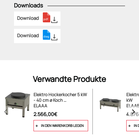
Downloads
Download
Download
Verwandte Produkte
Elektro Hockerkocher 5 kW
Elektr
- 40 cm ø Koch …
kW
ELAAA
ELAA
2.566,00€
4.87
IN DEN WARENKORB LEGEN
IN