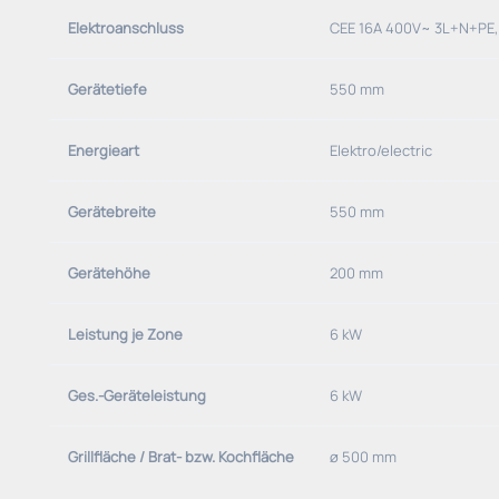
Elektroanschluss
CEE 16A 400V~ 3L+N+PE,
Gerätetiefe
550 mm
Energieart
Elektro/electric
Gerätebreite
550 mm
Gerätehöhe
200 mm
Leistung je Zone
6 kW
Ges.-Geräteleistung
6 kW
Grillfläche / Brat- bzw. Kochfläche
ø 500 mm