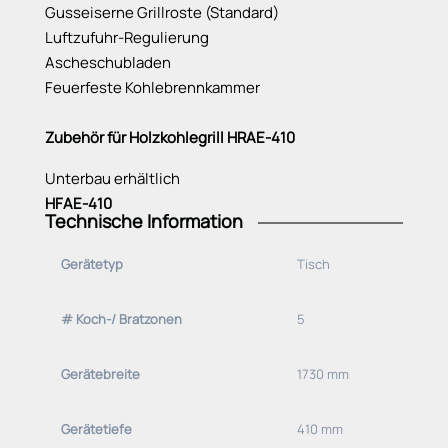
Gusseiserne Grillroste (Standard)
Luftzufuhr-Regulierung
Ascheschubladen
Feuerfeste Kohlebrennkammer
Zubehör für Holzkohlegrill HRAE-410
Unterbau erhältlich
HFAE-410
Technische Information
HGAE-410
Gerätetyp
Tisch
-Mehrstufiges Grillen mit mehreren
Temperaturzonen möglich durch passende Etagere
- ROBATA
# Koch-/ Bratzonen
5
Gerätebreite
1730 mm
Gerätetiefe
410 mm