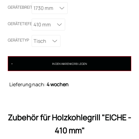
GERÄTEBREITE
1730 mm
GERÄTETIEFE
410 mm
GERÄTETYP
Tisch
IN DEN WARENKORB LEGEN
Lieferung nach:
4 wochen
Zubehör für Holzkohlegrill "EICHE -
410 mm"