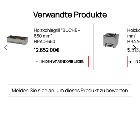
Verwandte Produkte
Holzkohlegrill "BUCHE -
Holzko
650 mm"
mm"
HRAD-650
HRAA-
12.652,00€
5.513
IN DEN WARENKORB LEGEN
IN
Melden Sie sich an, um dieses Produkt zu bewerten