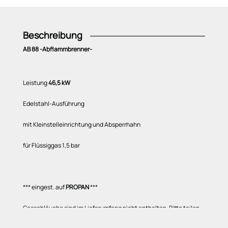
Beschreibung
AB 88 -Abflammbrenner-
Leistung
46,5 kW
Edelstahl-Ausführung
mit Kleinstelleinrichtung und Absperrhahn
für Flüssiggas 1,5 bar
*** eingest. auf
PROPAN
***
Gasschläuche sind im Lieferumfang nicht enthalten. Bitte teilen
Sie uns mit, falls ein Propananschluss-Set bzw. ein