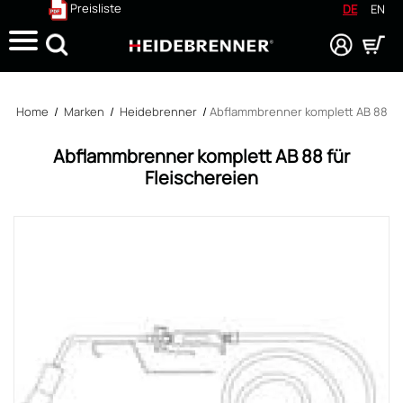
Preisliste
DE
EN
Suche
Home
/
Marken
/
Heidebrenner
/
Abflammbrenner komplett AB 88 für
Abflammbrenner komplett AB 88 für
Fleischereien