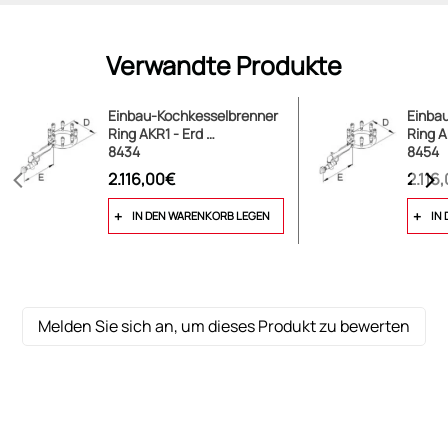
Sicherheitsschlauch für Gassteckdosen benötigt wird.
Verwandte Produkte
Auf Wunsch
: auch für Erdgas lieferbar,
Einbau-Kochkesselbrenner
Einba
Ring AKR1 - Erd …
Ring A
jedoch mit wesentlich geringerer Leistung (9,3 kW)
8434
8454
2.116,00€
2.116
IN DEN WARENKORB LEGEN
IN
Melden Sie sich an, um dieses Produkt zu bewerten