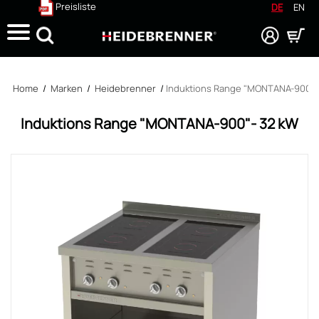
Preisliste
DE
EN
Suche
Home
/
Marken
/
Heidebrenner
/
Induktions Range "MONTANA-900"-
Induktions Range "MONTANA-900"- 32 kW