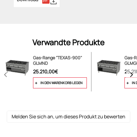
Verwandte Produkte
Gas-Range "TEXAS-900"
Gas-R
GLMND
GLMG
25.210,00€
25.21
IN DEN WARENKORB LEGEN
IN
Melden Sie sich an, um dieses Produkt zu bewerten