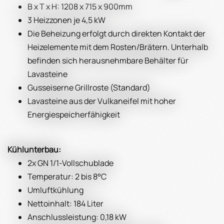
B x T x H: 1208 x 715 x 900mm
3 Heizzonen je 4,5 kW
Die Beheizung erfolgt durch direkten Kontakt der
Heizelemente mit dem Rosten/Brätern. Unterhalb
befinden sich herausnehmbare Behälter für
Lavasteine
Gusseiserne Grillroste (Standard)
Lavasteine aus der Vulkaneifel mit hoher
Energiespeicherfähigkeit
Kühlunterbau:
2x GN 1/1-Vollschublade
Temperatur: 2 bis 8°C
Umluftkühlung
Nettoinhalt: 184 Liter
Anschlussleistung: 0,18 kW