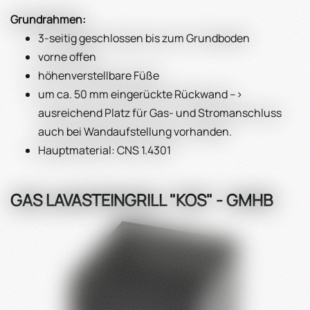
Grundrahmen:
3-seitig geschlossen bis zum Grundboden
vorne offen
höhenverstellbare Füße
um ca. 50 mm eingerückte Rückwand -->
ausreichend Platz für Gas- und Stromanschluss
auch bei Wandaufstellung vorhanden.
Hauptmaterial: CNS 1.4301
GAS LAVASTEINGRILL "KOS" - GMHB