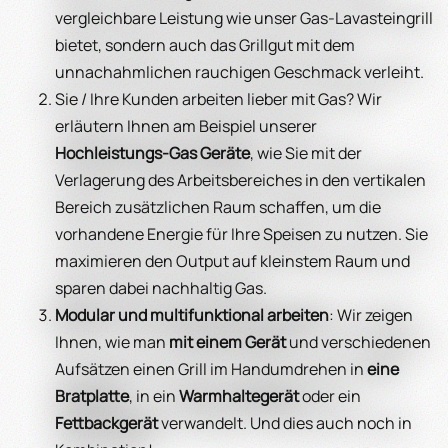
vergleichbare Leistung wie unser Gas-Lavasteingrill
bietet, sondern auch das Grillgut mit dem
unnachahmlichen rauchigen Geschmack verleiht.
Sie / Ihre Kunden arbeiten lieber mit Gas? Wir
erläutern Ihnen am Beispiel unserer
Hochleistungs-Gas Geräte
, wie Sie mit der
Verlagerung des Arbeitsbereiches in den vertikalen
Bereich zusätzlichen Raum schaffen, um die
vorhandene Energie für Ihre Speisen zu nutzen. Sie
maximieren den Output auf kleinstem Raum und
sparen dabei nachhaltig Gas.
Modular und multifunktional arbeiten
: Wir zeigen
Ihnen, wie man
mit einem Gerät
und verschiedenen
Aufsätzen einen Grill im Handumdrehen in
eine
Bratplatte
, in ein
Warmhaltegerät
oder ein
Fettbackgerät
verwandelt. Und dies auch noch in