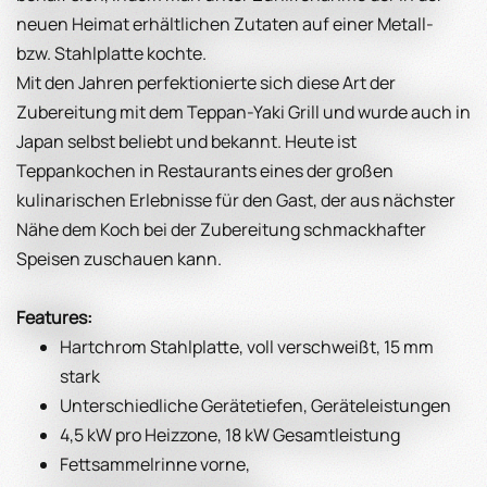
neuen Heimat erhältlichen Zutaten auf einer Metall-
bzw. Stahlplatte kochte.
Mit den Jahren perfektionierte sich diese Art der
Zubereitung mit dem Teppan-Yaki Grill und wurde auch in
Japan selbst beliebt und bekannt. Heute ist
Teppankochen in Restaurants eines der großen
kulinarischen Erlebnisse für den Gast, der aus nächster
Nähe dem Koch bei der Zubereitung schmackhafter
Speisen zuschauen kann.
Features:
Hartchrom Stahlplatte, voll verschweißt, 15 mm
stark
Unterschiedliche Gerätetiefen, Geräteleistungen
4,5 kW pro Heizzone, 18 kW Gesamtleistung
Fettsammelrinne vorne,