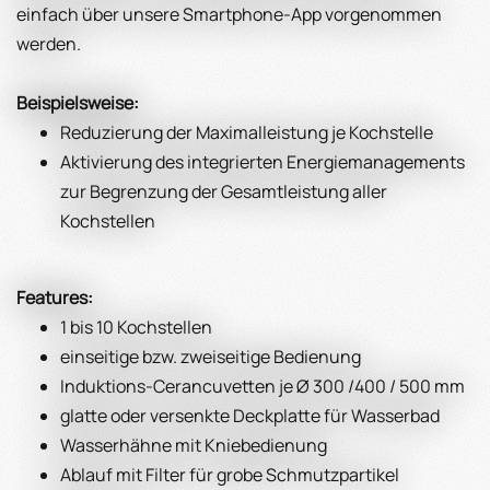
einfach über unsere Smartphone-App vorgenommen
werden.
Beispielsweise:
Reduzierung der Maximalleistung je Kochstelle
Aktivierung des integrierten Energiemanagements
zur Begrenzung der Gesamtleistung aller
Kochstellen
Features:
1 bis 10 Kochstellen
einseitige bzw. zweiseitige Bedienung
Induktions-Cerancuvetten je Ø 300 /400 / 500 mm
glatte oder versenkte Deckplatte für Wasserbad
Wasserhähne mit Kniebedienung
Ablauf mit Filter für grobe Schmutzpartikel