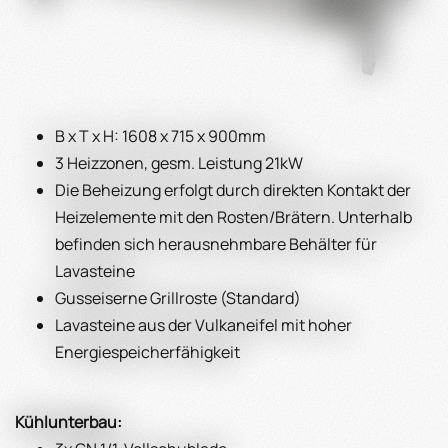
B x T x H: 1608 x 715 x 900mm
3 Heizzonen, gesm. Leistung 21kW
Die Beheizung erfolgt durch direkten Kontakt der
Heizelemente mit den Rosten/Brätern. Unterhalb
befinden sich herausnehmbare Behälter für
Lavasteine
Gusseiserne Grillroste (Standard)
Lavasteine aus der Vulkaneifel mit hoher
Energiespeicherfähigkeit
Kühlunterbau: