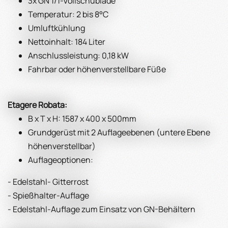
3x GN 1/1-Vollschublade
Temperatur: 2 bis 8°C
Umluftkühlung
Nettoinhalt: 184 Liter
Anschlussleistung: 0,18 kW
Fahrbar oder höhenverstellbare Füße
Etagere Robata:
B x T x H: 1587 x 400 x 500mm
Grundgerüst mit 2 Auflageebenen (untere Ebene
höhenverstellbar)
Auflageoptionen:
- Edelstahl- Gitterrost
- Spießhalter-Auflage
- Edelstahl-Auflage zum Einsatz von GN-Behältern