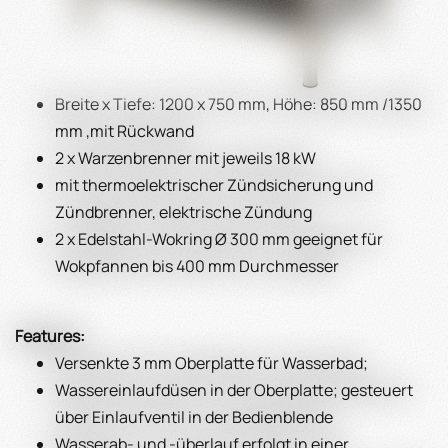
Breite x Tiefe: 1200 x 750 mm, Höhe: 850 mm /1350
mm ,mit Rückwand
2 x Warzenbrenner mit jeweils 18 kW
mit thermoelektrischer Zündsicherung und
Zündbrenner, elektrische Zündung
2 x Edelstahl-Wokring Ø 300 mm geeignet für
Wokpfannen bis 400 mm Durchmesser
Features:
Versenkte 3 mm Oberplatte für Wasserbad;
Wassereinlaufdüsen in der Oberplatte; gesteuert
über Einlaufventil in der Bedienblende
Wasserab- und -überlauf erfolgt in einer