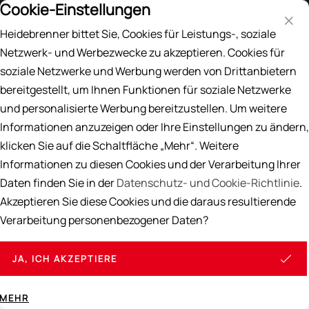
Cookie-Einstellungen
Preisliste
DE
EN
Heidebrenner bittet Sie, Cookies für Leistungs-, soziale
Suche
Netzwerk- und Werbezwecke zu akzeptieren. Cookies für
soziale Netzwerke und Werbung werden von Drittanbietern
Home
/
Nächste Messen
bereitgestellt, um Ihnen Funktionen für soziale Netzwerke
Nächste Messen
und personalisierte Werbung bereitzustellen. Um weitere
Informationen anzuzeigen oder Ihre Einstellungen zu ändern,
klicken Sie auf die Schaltfläche „Mehr“. Weitere
Wir sind als nächstes auf der "Alles für den Gast" Messe
Informationen zu diesen Cookies und der Verarbeitung Ihrer
in Salzburg.
Daten finden Sie in der
Datenschutz- und Cookie-Richtlinie
.
Besuchen Sie uns vom 07. bis 10. November 2026 und
Akzeptieren Sie diese Cookies und die daraus resultierende
überzeugen Sie sich vor Ort von uns und unseren
Verarbeitung personenbezogener Daten?
Produkten.
Wir sind in Halle 09,
Stand 09-0305.
Wir freuen uns auf
JA, ICH AKZEPTIERE
Ihren Besuch!
MEHR