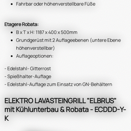
Fahrbar oder höhenverstellbare Füße
Etagere Robata:
B x T x H: 1187 x 400 x 500mm
Grundgerüst mit 2 Auflageebenen (untere Ebene
höhenverstellbar)
Auflageoptionen:
- Edelstahl- Gitterrost
- Spießhalter-Auflage
- Edelstahl-Auflage zum Einsatz von GN-Behältern
ELEKTRO LAVASTEINGRILL "ELBRUS"
mit Kühlunterbau & Robata - ECDDD-Y-
K