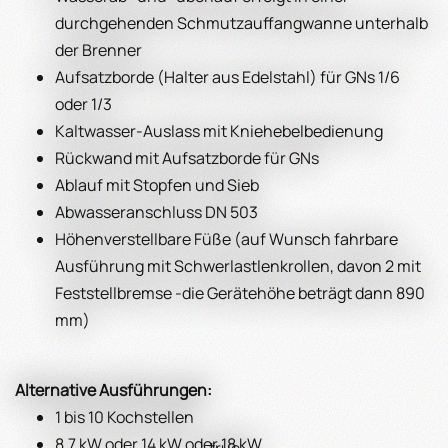
durchgehenden Schmutzauffangwanne unterhalb
der Brenner
Aufsatzborde (Halter aus Edelstahl) für GNs 1/6
oder 1/3
Kaltwasser-Auslass mit Kniehebelbedienung
Rückwand mit Aufsatzborde für GNs
Ablauf mit Stopfen und Sieb
Abwasseranschluss DN 503
Höhenverstellbare Füße (auf Wunsch fahrbare
Ausführung mit Schwerlastlenkrollen, davon 2 mit
Feststellbremse -die Gerätehöhe beträgt dann 890
mm)
Alternative Ausführungen:
1 bis 10 Kochstellen
8,7 kW oder 14 kW oder 18 kW
true