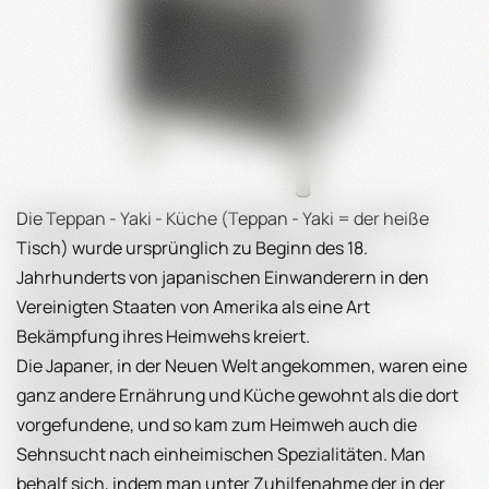
Die Teppan - Yaki - Küche (Teppan - Yaki = der heiße
Tisch) wurde ursprünglich zu Beginn des 18.
Jahrhunderts von japanischen Einwanderern in den
Vereinigten Staaten von Amerika als eine Art
Bekämpfung ihres Heimwehs kreiert.
Die Japaner, in der Neuen Welt angekommen, waren eine
ganz andere Ernährung und Küche gewohnt als die dort
vorgefundene, und so kam zum Heimweh auch die
Sehnsucht nach einheimischen Spezialitäten. Man
behalf sich, indem man unter Zuhilfenahme der in der