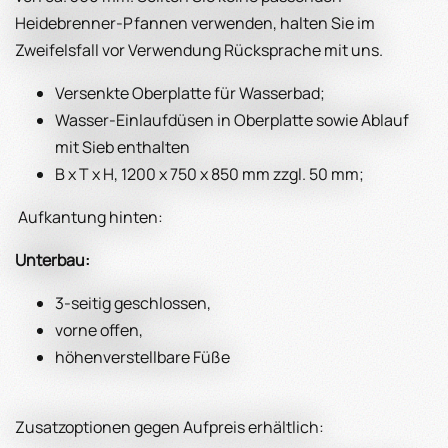
Heidebrenner-Pfannen verwenden, halten Sie im
Zweifelsfall vor Verwendung Rücksprache mit uns.
Versenkte Oberplatte für Wasserbad;
Wasser-Einlaufdüsen in Oberplatte sowie Ablauf
mit Sieb enthalten
B x T x H, 1200 x 750 x 850 mm zzgl. 50 mm;
Aufkantung hinten:
Unterbau:
3-seitig geschlossen,
vorne offen,
höhenverstellbare Füße
Zusatzoptionen gegen Aufpreis erhältlich: