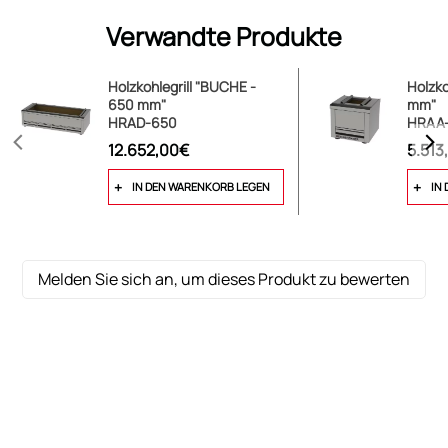
Verwandte Produkte
Holzkohlegrill "BUCHE -
Holzko
650 mm"
mm"
HRAD-650
HRAA-
12.652,00€
5.513
IN DEN WARENKORB LEGEN
IN
Melden Sie sich an, um dieses Produkt zu bewerten