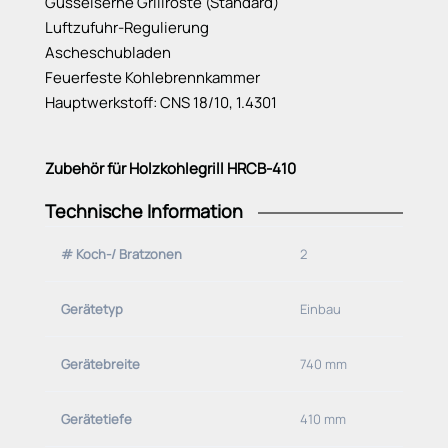
Gusseiserne Grillroste (Standard)
Luftzufuhr-Regulierung
Ascheschubladen
Feuerfeste Kohlebrennkammer
Hauptwerkstoff: CNS 18/10, 1.4301
Zubehör für Holzkohlegrill HRCB-410
-Mehrstufiges Grillen mit mehreren
Technische Information
Temperaturzonen möglich durch passende Etagere
# Koch-/ Bratzonen
2
- ROBATA
Gerätetyp
Einbau
Gerätebreite
740 mm
Gerätetiefe
410 mm