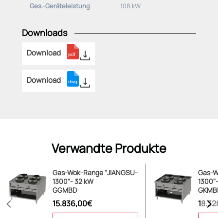
Ges.-Geräteleistung
108 kW
Downloads
Download
Download
Verwandte Produkte
Gas-Wok-Range "JIANGSU-
Gas-W
1300"- 32 kW
1300"
GGMBD
GKMB
15.836,00€
18.32