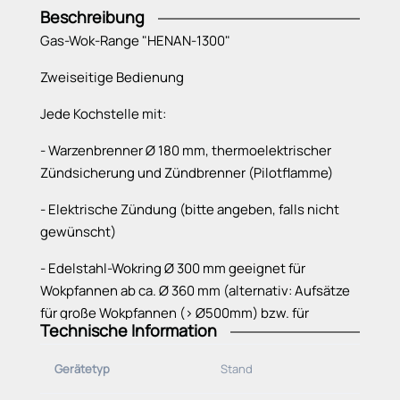
Beschreibung
Gas-Wok-Range "HENAN-1300"
Zweiseitige Bedienung
Jede Kochstelle mit:
- Warzenbrenner Ø 180 mm, thermoelektrischer
Zündsicherung und Zündbrenner (Pilotflamme)
- Elektrische Zündung (bitte angeben, falls nicht
gewünscht)
- Edelstahl-Wokring Ø 300 mm geeignet für
Wokpfannen ab ca. Ø 360 mm (alternativ: Aufsätze
für große Wokpfannen (> Ø500mm) bzw. für
Technische Information
Kochgeschirr mit flachem Boden).
Gerätetyp
Stand
- Premium-Ausführung mit versenkter 3 mm
Oberplatte für Wasserkühlung mit