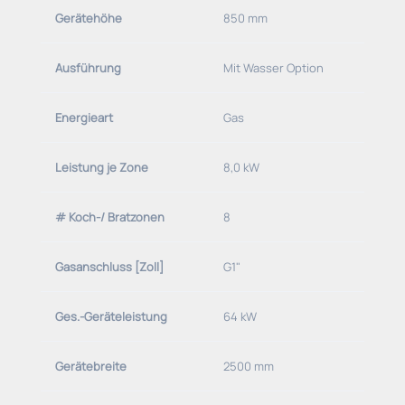
Wassereinlaufdüsen für Wasserbad gesteuert über
Gerätehöhe
850 mm
Einlaufventil in der Bedienblende (mit Stopfen,
Sieb und DN 50 Abwasseranschluss)
Ausführung
Mit Wasser Option
- Separate Schmutzauffangsschublade unterhalb
Energieart
Gas
jeder Kochstelle
- Aufkantung hinten 50 mm hoch
Leistung je Zone
8,0 kW
Unterbau
# Koch-/ Bratzonen
8
3-seitig geschlossen bis zum Grundboden
Gasanschluss [Zoll]
G1"
vorne offen
höhenverstellbare Füße
Ges.-Geräteleistung
64 kW
- Gerät eingestellt auf Erdgas 2H-G20-20mbar (falls
Gerätebreite
2500 mm
nicht anders angegeben).