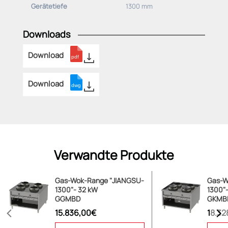
Gerätetiefe
1300 mm
Downloads
Download
Download
Verwandte Produkte
Gas-Wok-Range "JIANGSU-
Gas-W
1300"- 32 kW
1300"
GGMBD
GKMB
15.836,00€
18.32