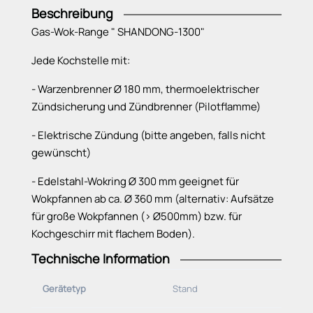
Beschreibung
Gas-Wok-Range " SHANDONG-1300"
Jede Kochstelle mit:
- Warzenbrenner Ø 180 mm, thermoelektrischer
Zündsicherung und Zündbrenner (Pilotflamme)
- Elektrische Zündung (bitte angeben, falls nicht
gewünscht)
- Edelstahl-Wokring Ø 300 mm geeignet für
Wokpfannen ab ca. Ø 360 mm (alternativ: Aufsätze
für große Wokpfannen (> Ø500mm) bzw. für
Kochgeschirr mit flachem Boden).
Technische Information
- Premium-Ausführung mit versenkter 3 mm
Gerätetyp
Stand
Oberplatte für Wasserkühlung mit