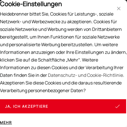
Cookie-Einstellungen
Preisliste
EN
DE
Heidebrenner bittet Sie, Cookies für Leistungs-, soziale
Suche
Netzwerk- und Werbezwecke zu akzeptieren. Cookies für
soziale Netzwerke und Werbung werden von Drittanbietern
Home
/
Braten
bereitgestellt, um Ihnen Funktionen für soziale Netzwerke
und personalisierte Werbung bereitzustellen. Um weitere
Braten
Informationen anzuzeigen oder Ihre Einstellungen zu ändern,
klicken Sie auf die Schaltfläche „Mehr“. Weitere
Hier finden Sie alle Geräte, die - entweder von Haus aus
oder mit spezifischen Aufsätzen - zum Braten geeignet
Informationen zu diesen Cookies und der Verarbeitung Ihrer
sind.
Daten finden Sie in der
Datenschutz- und Cookie-Richtlinie
.
Akzeptieren Sie diese Cookies und die daraus resultierende
Sortieren
Ansicht
Verarbeitung personenbezogener Daten?
Seiten:
JA, ICH AKZEPTIERE
1
2
3
MEHR