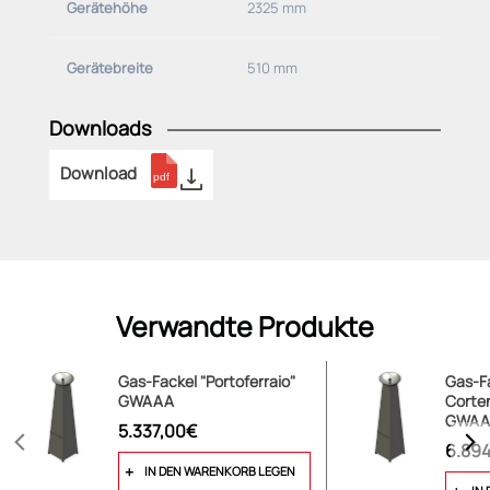
Gerätehöhe
2325 mm
Gerätebreite
510 mm
Downloads
Download
Verwandte Produkte
Gas-Fackel "Portoferraio"
Gas-Fa
GWAAA
Corte
GWAA
5.337,00€
6.89
IN DEN WARENKORB LEGEN