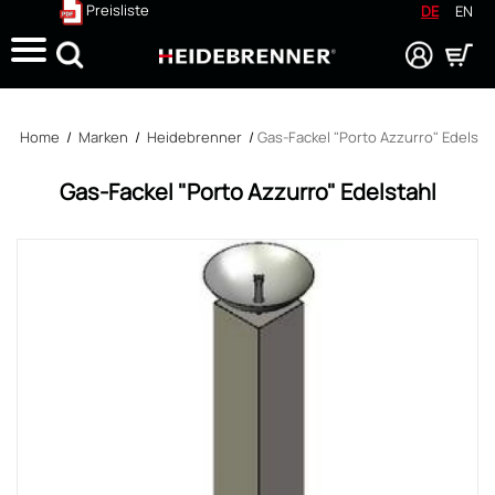
Preisliste
DE
EN
Suche
Home
/
Marken
/
Heidebrenner
/
Gas-Fackel "Porto Azzurro" Edelsta
Gas-Fackel "Porto Azzurro" Edelstahl