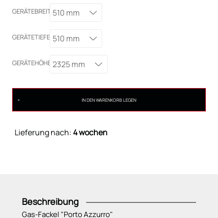
GERÄTEBREITE
510 mm
GERÄTETIEFE
510 mm
GERÄTEHÖHE
2325 mm
IN DEN WARENKORB LEGEN
Lieferung nach:
4 wochen
Beschreibung
Gas-Fackel "Porto Azzurro"