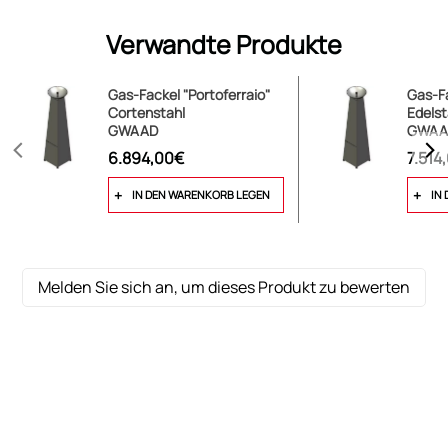
Verwandte Produkte
Gas-Fackel "Portoferraio"
Gas-Fa
Cortenstahl
Edelst
GWAAD
GWAA
6.894,00€
7.514
IN DEN WARENKORB LEGEN
IN
Melden Sie sich an, um dieses Produkt zu bewerten