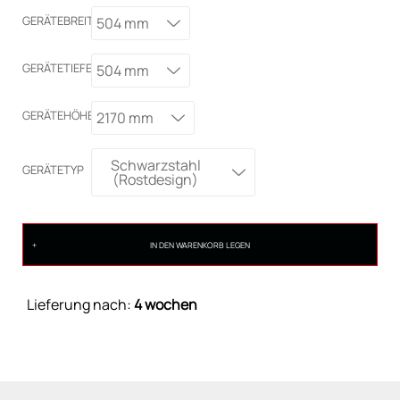
GERÄTEBREITE
504 mm
GERÄTETIEFE
504 mm
GERÄTEHÖHE
2170 mm
Schwarzstahl
GERÄTETYP
(Rostdesign)
IN DEN WARENKORB LEGEN
Lieferung nach:
4 wochen