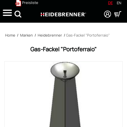
Preisliste
DE
EN
Suche
Home
/
Marken
/
Heidebrenner
/
Gas-Fackel "Portoferraio"
Gas-Fackel "Portoferraio"