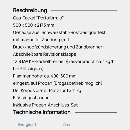
Beschreibung
Gas-Fackel "Portoferraio"
500 x 500 x 2173 mm
Gehäuse aus: Schwarzstahl-Rostdesigneffekt
mit manueller Zündung (mit
Druckknopfzündsicherung und Zündbrenner)
Abschließbare Revisionsklappe
12,8 kW KH-Fackelbrenner (Gasverbrauch ca. 1 kg/h
bei Flüssiggas)
Flammenhöhe: ca. 400-600 mm
eingest. auf Propan (Erdgasbetrieb möglich)
Der Korpus bietet Platz für 1 x 11 kg
Flüssiggasflasche
inklusive Propan-Anschluss-Set
Technische Information
Energieart
Gas