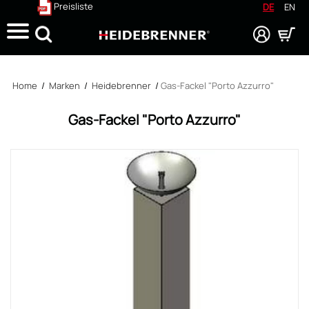
Preisliste
DE
EN
Suche
Home
/
Marken
/
Heidebrenner
/
Gas-Fackel "Porto Azzurro"
Gas-Fackel "Porto Azzurro"