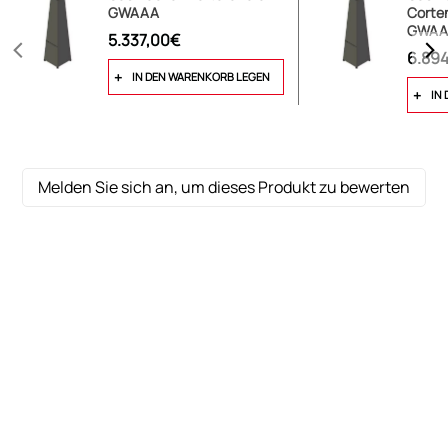
GWAAA
Corte
GWAA
5.337,00€
6.89
IN DEN WARENKORB LEGEN
IN
Melden Sie sich an, um dieses Produkt zu bewerten