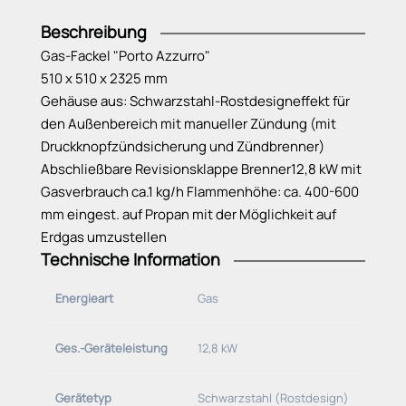
Beschreibung
Gas-Fackel "Porto Azzurro"
510 x 510 x 2325 mm
Gehäuse aus: Schwarzstahl-Rostdesigneffekt für
den Außenbereich mit manueller Zündung (mit
Druckknopfzündsicherung und Zündbrenner)
Abschließbare Revisionsklappe Brenner12,8 kW mit
Gasverbrauch ca.1 kg/h Flammenhöhe: ca. 400-600
mm eingest. auf Propan mit der Möglichkeit auf
Erdgas umzustellen
Technische Information
Energieart
Gas
Ges.-Geräteleistung
12,8 kW
Gerätetyp
Schwarzstahl (Rostdesign)