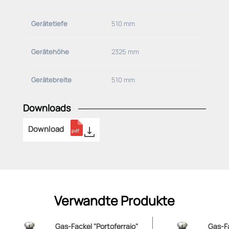
Gerätetiefe
510 mm
Gerätehöhe
2325 mm
Gerätebreite
510 mm
Downloads
Download
Verwandte Produkte
Gas-Fackel "Portoferraio"
Gas-Fa