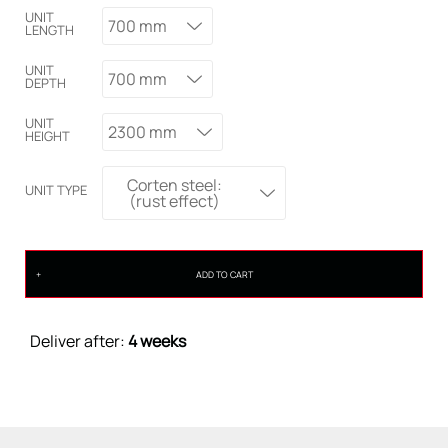
UNIT
700 mm
LENGTH
UNIT
700 mm
DEPTH
UNIT
2300 mm
HEIGHT
Corten steel:
UNIT TYPE
(rust effect)
ADD TO CART
Deliver after:
4 weeks