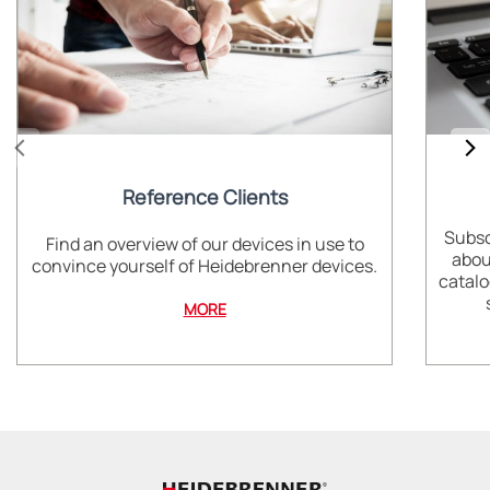
Reference Clients
Subsc
Find an overview of our devices in use to
abou
convince yourself of Heidebrenner devices.
catalo
MORE