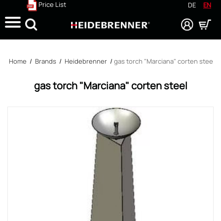
Price List
DE
EN
Search
Home
/
Brands
/
Heidebrenner
/
gas torch "Marciana" corten steel
gas torch "Marciana" corten steel