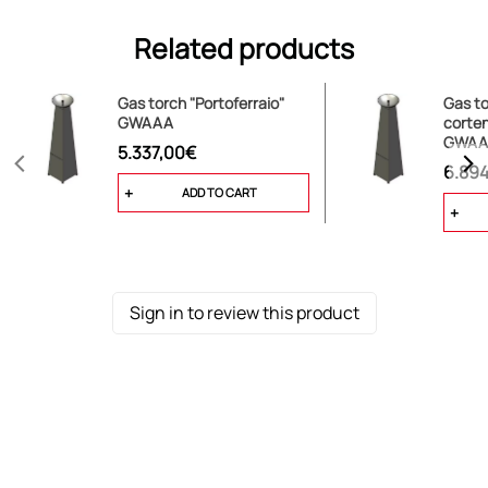
Related products
Gas torch "Portoferraio"
Gas to
GWAAA
corten
GWAA
5.337,00€
6.89
ADD TO CART
Sign in to review this product