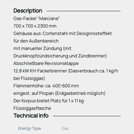
Description
Gas-Fackel "Marciana"
700 x 700 x 2300 mm
Gehäuse aus: Cortenstahl mit Designrosteffekt
für den Außenbereich
mit manueller Zündung (mit
Druckknopfzündsicherung und Zündbrenner)
Abschließbare Revisionsklappe
12,8 kW KH-Fackelbrenner (Gasverbrauch ca. 1 kg/h
bei Flüssiggas)
Flammenhöhe: ca. 400-600 mm
eingest. auf Propan (Erdgasbetrieb möglich)
Der Korpus bietet Platz für 1 x 11 kg
Flüssiggasflasche
Technical Info
inklusive Propan-Anschluss-Set
Energy Type
Gas